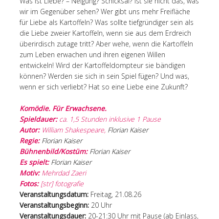
Was ist Liebe? – Neigung? Schicksal? Ist sie nicht das, was
wir im Gegenüber sehen? Wer gibt uns mehr Freifläche
für Liebe als Kartoffeln? Was sollte tiefgründiger sein als
die Liebe zweier Kartoffeln, wenn sie aus dem Erdreich
überirdisch zutage tritt? Aber wehe, wenn die Kartoffeln
zum Leben erwachen und ihren eigenen Willen
entwickeln! Wird der Kartoffeldompteur sie bändigen
können? Werden sie sich in sein Spiel fügen? Und was,
wenn er sich verliebt? Hat so eine Liebe eine Zukunft?
Komödie. Für Erwachsene.
Spieldauer:
ca. 1,5 Stunden inklusive 1 Pause
Autor:
William Shakespeare,
Florian Kaiser
Regie:
Florian Kaiser
Bühnenbild/Kostüm:
Florian Kaiser
Es spielt:
Florian Kaiser
Motiv:
Mehrdad Zaeri
Fotos:
[str] fotografie
Veranstaltungsdatum:
Freitag, 21.08.26
Veranstaltungsbeginn:
20 Uhr
Veranstaltungsdauer:
20-21:30 Uhr mit Pause (ab Einlass,