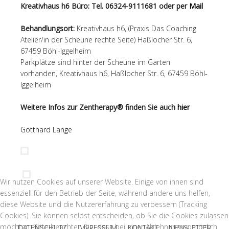
Kreativhaus h6 Büro: Tel. 06324-9111681 oder per
Mail
Behandlungsort:
Kreativhaus h6, (Praxis Das Coaching
Atelier/in der Scheune rechte Seite) Haßlocher Str. 6,
67459 Böhl-Iggelheim
Parkplätze sind hinter der Scheune im Garten
vorhanden, Kreativhaus h6, Haßlocher Str. 6, 67459 Böhl-
Iggelheim
Weitere Infos zur Zentherapy® finden Sie auch
hier
Gotthard Lange
Wir nutzen Cookies auf unserer Website. Einige von ihnen sind
essenziell für den Betrieb der Seite, während andere uns helfen,
diese Website und die Nutzererfahrung zu verbessern (Tracking
Cookies). Sie können selbst entscheiden, ob Sie die Cookies zulassen
möchten. Bitte beachten Sie, dass bei einer Ablehnung womöglich
DATENSCHUTZ
IMPRESSUM
KONTAKT
NEWSLETTER