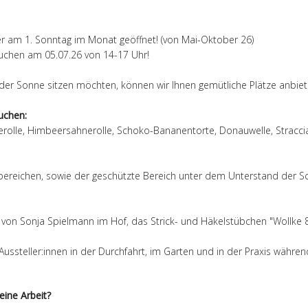
er am 1. Sonntag im Monat geöffnet! (von Mai-Oktober 26)
uchen am 05.07.26 von 14-17 Uhr!
 der Sonne sitzen möchten, können wir Ihnen gemütliche Plätze anbiet
Kuchen:
lle, Himbeersahnerolle, Schoko-Bananentorte, Donauwelle, Stracciate
tzbereichen, sowie der geschützte Bereich unter dem Unterstand der S
 von Sonja Spielmann im Hof, das Strick- und Häkelstübchen "Wollke 8"
ssteller:innen in der Durchfahrt, im Garten und in der Praxis während
eine Arbeit?