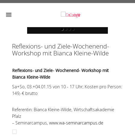
Das Coaching
Das Coaching
Das Coaching
Das Coaching
Atelier
Atelier
Atelier
Atelier
Reflexions- und Ziele-Wochenend-
Workshop mit Bianca Kleine-Wilde
Reflexions- und Ziele- Wochenend- Workshop mit
Bianca Kleine-Wilde
Sa+So, 03.+04.01.15 von 10 - 17 Uhr; Kosten pro Person:
149,-€ brutto
Referentin: Bianca Kleine-Wilde, Wirtschaftsakademie
Pfalz
– Seminarcampus,
www.wa-seminarcampus.de