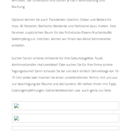
vermietet. Der Unterstand und Garten je nach Veranstaltung und
Buchung.
Optional können Sie auch Tischdecken, Geschirr, Gläser und Besteck für
max. 40 Personen, Biertische, Bierbänke und Stehtische dazu mieten. Falls
Sie einen zusätzlichen Raum für das Frühstücks-/Essens-/Kuchenbuffet,
Sektempfang o.ä. möchten, können wir Ihnen das kleine Sommeratlier
anbieten.
Suchen Sie ein schönes Ambiente für Ihre Geburtstagsfeier, Taufe,
Konfirmationsfier, Hochzeitsfeier? Oder suchen Sie für Ihre Firma schöne
Tagungsräume? Dann schauen Sie bei uns doch einfach Donnerstags von 16-
19 Uhr vorbei oder machen Sie einen unverbindlichen Termin mit uns aus
zur besichtigung der Räume und des Gartens. Wir stehen Ihnen mit Tipps,
Cateringempfehlungen, Getränkelieferanten usw. auch gerne zur Seite.